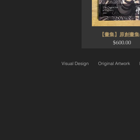
【畫集】原創畫集#
Price
$600.00
Visual Design
Original Artwork