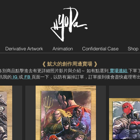
Derivative Artwork
Animation
Confidential Case
Shop
❰ 魷大的​創作周邊賣場 ❱
各別商品點擊進去有更詳細照片影片與介紹～ 如有點選到
賣場連結
下單
訊我的
IG
或
FB
頁面一下，以防有漏掉訂單，訂單接到後會盡快處理寄