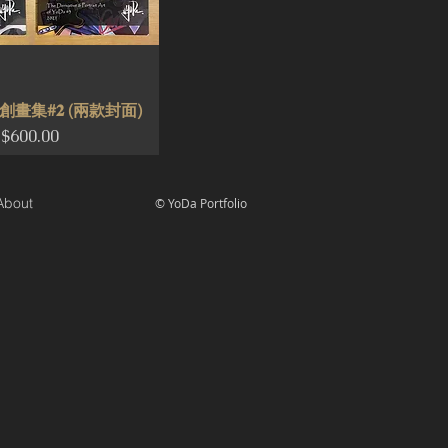
畫集#𝟐 (兩款封面)
Price
$600.00
About
© YoDa Portfolio