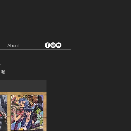
About
了
出喔！