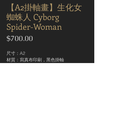
【A2掛軸畫】生化女
蜘蛛人 Cyborg
Spider-Woman
Price
$700.00
尺寸：A2
材質：寫真布印刷，黑色掛軸
掛軸畫海報方便收納、掛牆展示，寫真布
印刷質感讚又不怕皺褶喔！
Buy Now 賣場連結
© YoDa Portfolio